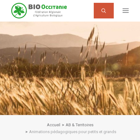
Notre réseau
L’AB en Occitanie
Filières et techniques bio
Produire bio
Manger bio
AB & Territoires
Actualités
MAGAZINE
POINTS INFO BIO
Accueil
AB & Territoires
Animations pédagogiques pour petits et grands
CENTRE DE RESSOURCES